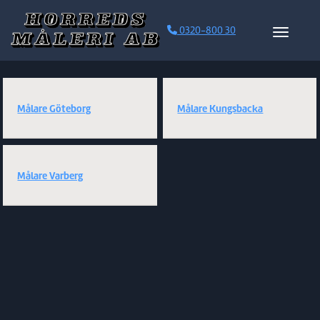
0320-800 30
Toggle 
Skribentarkiv: cms
Målare Göteborg
Målare Kungsbacka
Målare Varberg